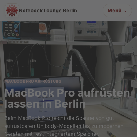
Notebook Lounge Berlin
Menü
MACBOOK PRO AUFRÜSTUNG
MacBook Pro aufrüsten
lassen in Berlin
Beim MacBook Pro reicht die Spanne von gut
aufrüstbaren Unibody-Modellen bis zu modernen
Geräten mit fest integriertem Speicher.