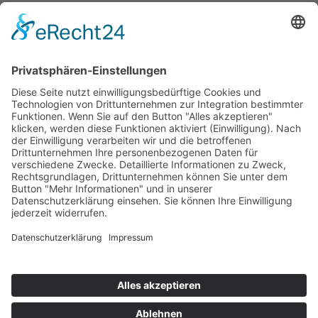
Weitere Aufrüstungs- und Mac-
Seiten.
Mac Aufrüstung
MacBook Pro Reparatur
MacBook Pro Retina Aufrüstung
MacBook Air Aufrüstung
Aufrüstung anfragen
Notebook Lounge Berlin GmbH
Zelterstraße 4, 10439 Berlin
030 94791040