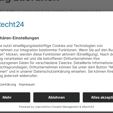
ie Anfrage eindeutig beim richtigen Ersatzteil landet.
ZUSTAND
BESTAND
neu
2