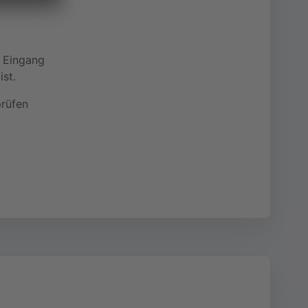
h Eingang
st.
prüfen