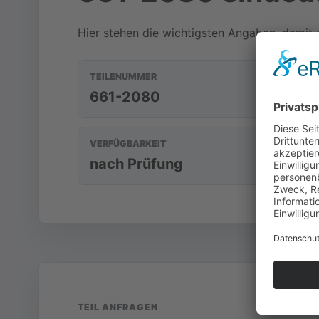
Hier stehen die wichtigsten Angaben, damit d
TEILENUMMER
661-2080
VERFÜGBARKEIT
nach Prüfung
TEIL ANFRAGEN