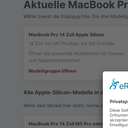
Aktuelle MacBook Pr
Wähle zuerst die Displaygröße. Die drei Modell
MacBook Pro 14 Zoll Apple Silicon
14 Zoll von M1 Pro/Max bis M5 Pro/Max
Öffnet die passende Modellseite mit Preisen
und Reparaturbereichen.
Modellgruppe öffnen
Alle Apple-Silicon-Modelle in der Übersi
Wenn dein Modell hier steht, nenne uns am bes
MacBook Pro 14 Zoll M5 Pro oder M5 Max