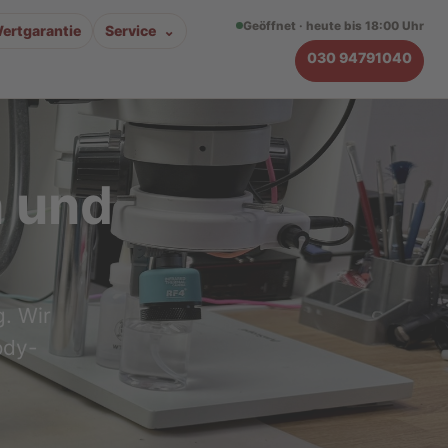
Geöffnet · heute bis 18:00 Uhr
ertgarantie
Service
030 94791040
n und
. Wir
ody-