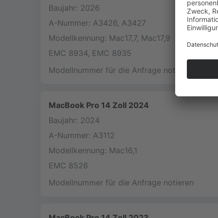
Baujahr: 2026
A-Nummer: A3426, A3427
Modellkennung: Mac17,7, Mac17,9
EMC 8934, EMC 8935
Modellnummer für die Anfrage notieren
MacBook Pro 14 Zoll 2024
Baujahr: 2024
A-Nummer: A3112
Modellkennung: Mac16,1
EMC 8526
Modellnummer für die Anfrage notieren
MacBook Pro 14 Zoll 2023