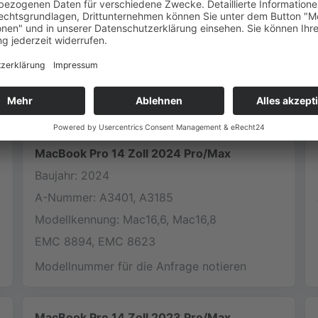
Baujahr: 2026
A-Nummer: A3428, A3429
Modellkennung: Mac17,6, Mac17,8
EMC 8936, EMC 8937
Modellnummer für die Anfrage notieren
MacBook Pro 14 Zoll 2024 Pro/Max
Baujahr: 2024
A-Nummer: A3401, A3185
Modellkennung: Mac16,6, Mac16,8
EMC 8894, EMC 8623
Modellnummer für die Anfrage notieren
MacBook Pro 14 Zoll 2023 Pro/Max