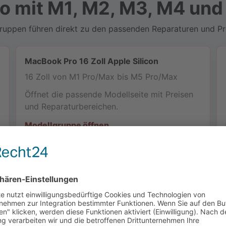
o mit M1, M2, M3, M4 und
gruppen führen direkt zu den passenden Reparaturen und Pr
MacBook Pro 16 Zoll Apple Silicon
16 Zoll von M1 Pro/Max bis M5 Pro/Max
Öffnet die passende Modellseite mit Preisen
und Reparaturbereichen.
Modellgruppe öffnen
cht.
ten A-Nummer, Baujahr oder Modellkennung.
MacBook Pro 16 Zoll M5 Pro oder M5 Max