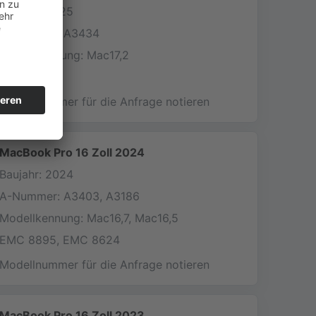
Baujahr: 2025
A-Nummer: A3434
Modellkennung: Mac17,2
EMC 8896
Modellnummer für die Anfrage notieren
MacBook Pro 16 Zoll 2024
Baujahr: 2024
A-Nummer: A3403, A3186
Modellkennung: Mac16,7, Mac16,5
EMC 8895, EMC 8624
Modellnummer für die Anfrage notieren
MacBook Pro 16 Zoll 2023