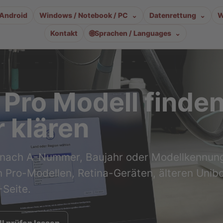
Android
Windows / Notebook / PC
Datenrettung
W
🌐
Kontakt
Sprachen / Languages
Pro Modell finde
 klären
nach A-Nummer, Baujahr oder Modellkennung
 Pro-Modellen, Retina-Geräten, älteren Unib
Seite.