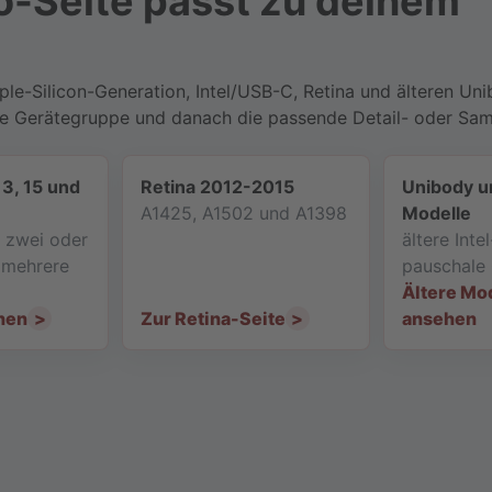
-Seite passt zu deinem
e-Silicon-Generation, Intel/USB-C, Retina und älteren Un
tige Gerätegruppe und danach die passende Detail- oder Sam
13, 15 und
Retina 2012-2015
Unibody u
A1425, A1502 und A1398
Modelle
, zwei oder
ältere Int
d mehrere
pauschale 
Ältere Mo
hen
Zur Retina-Seite
ansehen