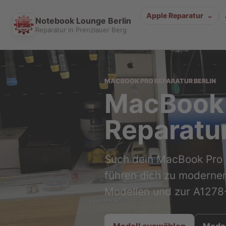
Apple Reparatur
Notebook Lounge Berlin
Reparatur in Prenzlauer Berg
MACBOOK PRO REPARATUR BERLIN
MacBook 
Reparatur
Such dein MacBook Pro 
führen dich zu modernen
Modellen und zur A1278-