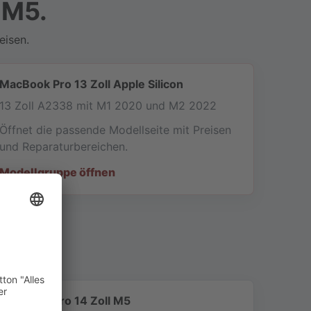
 M5.
eisen.
MacBook Pro 13 Zoll Apple Silicon
13 Zoll A2338 mit M1 2020 und M2 2022
Öffnet die passende Modellseite mit Preisen
und Reparaturbereichen.
Modellgruppe öffnen
MacBook Pro 14 Zoll M5