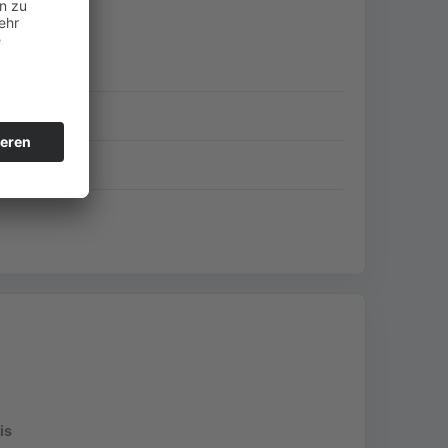
sive Einbau
sive Einbau
is