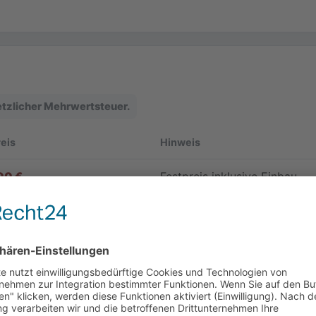
setzlicher Mehrwertsteuer.
reis
Hinweis
00 €
Festpreis inklusive Einbau