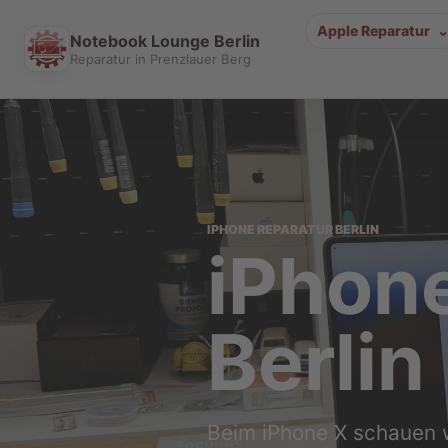
Apple Reparatur
Notebook Lounge Berlin
Reparatur in Prenzlauer Berg
IPHONE REPARATUR BERLIN
iPhon
Berlin
Beim iPhone X schauen 