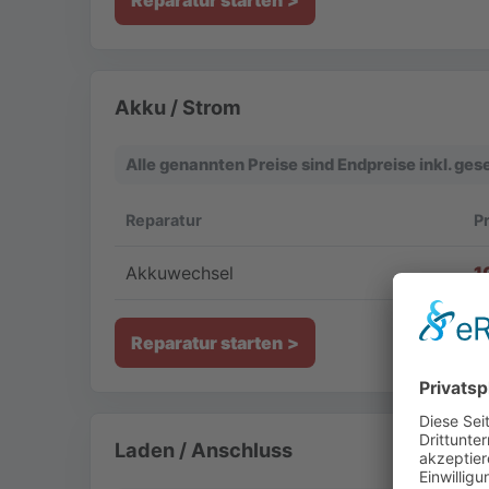
Akku / Strom
Alle genannten Preise sind Endpreise inkl. ge
Reparatur
P
Akkuwechsel
1
Reparatur starten
Laden / Anschluss