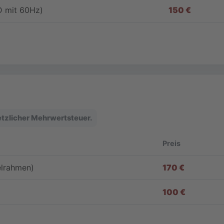
D mit 60Hz)
150 €
setzlicher Mehrwertsteuer.
Preis
elrahmen)
170 €
100 €